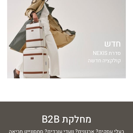
חדש
סדרת NEXIS
קולקציה חדשה
מחלקת B2B
בעלי עסקים? ארגונים? וועדי עובדים? סמסונייט מביאה