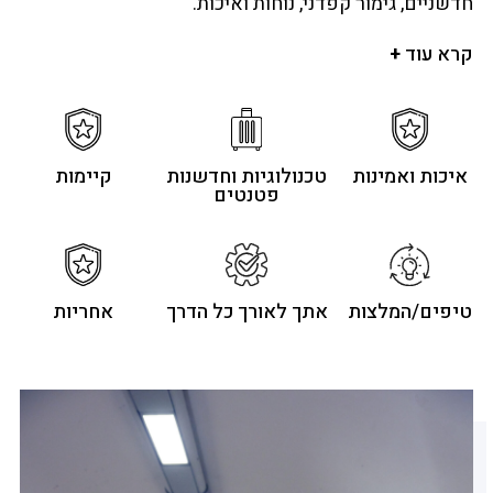
חדשניים, גימור קפדני, נוחות ואיכות.
אצלנו, מקפידים על יצירת מעטפת כוללת של חווית
קרא עוד
+
משתמש חסרת פשרות, המותאמת לצרכים המשתנים של
המטיילים והמשתמשים ברחבי העולם.
ברוח EXPECT INNOVATION אנו מובילים מהפכה
בתעשייה ודוגלים בשימוש בחומרים משובחים, עמידים,
איכות ואמינות
טכנולוגיות וחדשנות
קיימות
קלים וברי קיימא.
פטנטים
טיפים/המלצות
אתך לאורך כל הדרך
אחריות